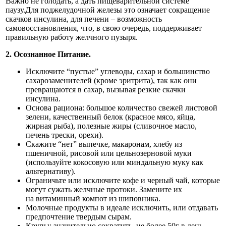
Важно не голодать, а дать пищеварительной системе
паузу.Для поджелудочной железы это означает сокращение
скачков инсулина, для печени – возможность
самовосстановления, что, в свою очередь, поддерживает
правильную работу желчного пузыря.
2. Осознанное Питание.
Исключите “пустые” углеводы, сахар и большинство
сахарозаменителей (кроме эритрита), так как они
превращаются в сахар, вызывая резкие скачки
инсулина.
Основа рациона: большое количество свежей листовой
зелени, качественный белок (красное мясо, яйца,
жирная рыба), полезные жиры (сливочное масло,
печень трески, орехи).
Скажите “нет” выпечке, макаронам, хлебу из
пшеничной, рисовой или цельнозерновой муки
(используйте кокосовую или миндальную муку как
альтернативу).
Ограничьте или исключите кофе и черный чай, которые
могут сужать желчные протоки. Замените их
на витаминный компот из шиповника.
Молочные продукты в идеале исключить, или отдавать
предпочтение твердым сырам.
Крупы: значительно сократить, не более 50г в день.