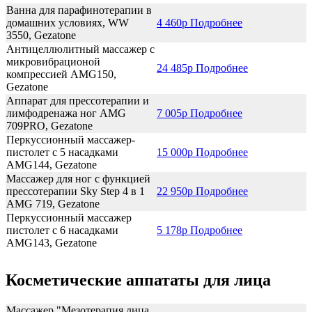
Ванна для парафинотерапии в
домашних условиях, WW
4 460р Подробнее
3550, Gezatone
Антицеллюлитный массажер с
микровибрационой
24 485р Подробнее
компрессией AMG150,
Gezatone
Аппарат для прессотерапии и
лимфодренажа ног AMG
7 005р Подробнее
709PRO, Gezatone
Перкуссионный массажер-
пистолет с 5 насадками
15 000р Подробнее
AMG144, Gezatone
Массажер для ног с функцией
прессотерапии Sky Step 4 в 1
22 950р Подробнее
AMG 719, Gezatone
Перкуcсионный массажер
пистолет с 6 насадками
5 178р Подробнее
AMG143, Gezatone
Косметические аппататы для лица
Массажер "Мезотерапия лица