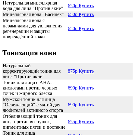
Натуральная мицеллярная
650р Купить
вода для лица “Против акне”
Мицеллярная вода "Василек"
650р Купить
Мицеллярная вода с
церамидами для увлажнения,
650р Купить
регенерации и защиты
повреждённой кожи
Тонизация кожи
Натуральный
корректирующий тоник для
875р Купить
лица “Против акне”
Тоник для лица с АНА-
кислотами против черных
690р Купить
точек и жирного блеска
Мужской тоник для лица
"Освежающий" с мятой для
690р Купить
любителей активного спорта
Отбеливающий тоник для
лица против веснушек,
655р Купить
пигментных пятен и постакне
Тоник для лица