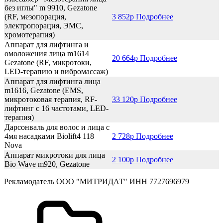
без иглы" m 9910, Gezatone
(RF, мезопорация,
3 852р Подробнее
электропорация, ЭМС,
хромотерапия)
Аппарат для лифтинга и
омоложения лица m1614
20 664р Подробнее
Gezatone (RF, микротоки,
LED-терапию и вибромассаж)
Аппарат для лифтинга лица
m1616, Gezatone (EMS,
микротоковая терапия, RF-
33 120р Подробнее
лифтинг с 16 частотами, LED-
терапия)
Дарсонваль для волос и лица с
4мя насадками Biolift4 118
2 728р Подробнее
Nova
Аппарат микротоки для лица
2 100р Подробнее
Bio Wave m920, Gezatone
Рекламодатель ООО "МИТРИДАТ" ИНН 7727696979