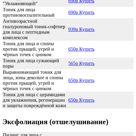
690р Купить
"Увлажняющий"
Тоник для лица
690р Купить
противовоспалительный
Антивозрастной
гиалуроновый тоник-софтнер
939р Купить
для лица с пептидным
комплексом
Тоник для лица и спины
против прыщей, угрей и
650р Купить
чёрных точек с цинком
Тоник для лица сужающий
565р Купить
поры
Выравнивающий тоник для
лица, зоны декольте и спины
650р Купить
против прыщей, угрей и
чёрных точек с цинком
Тоник для лица с церамидами
для увлажнения, регенерации
650р Купить
и защиты повреждённой кожи
Эксфолиация (отшелушивание)
Пилинг для лица с