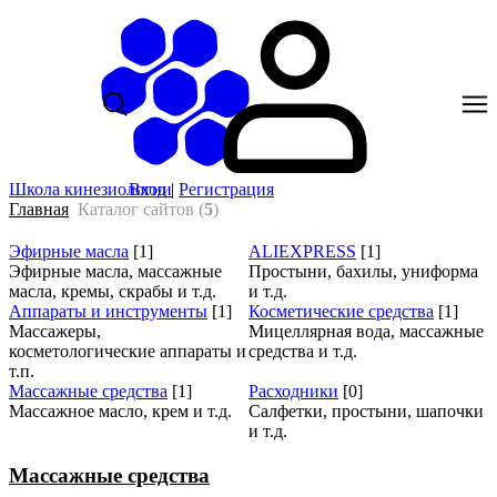
Школа кинезиологии
Вход
|
Регистрация
Главная
Каталог сайтов
(
5
)
Эфирные масла
[1]
ALIEXPRESS
[1]
Эфирные масла, массажные
Простыни, бахилы, униформа
масла, кремы, скрабы и т.д.
и т.д.
Аппараты и инструменты
[1]
Косметические средства
[1]
Массажеры,
Мицеллярная вода, массажные
косметологические аппараты и
средства и т.д.
т.п.
Массажные средства
[1]
Расходники
[0]
Массажное масло, крем и т.д.
Салфетки, простыни, шапочки
и т.д.
Массажные средства