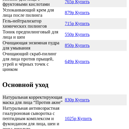
765р Купить
фруктовыми кислотами
Успокаивающий крем для
879р Купить
лица после пилинга
Гель-нейтрализатор
715р Купить
химических пилингов
Тоник предпилинговый для
550р Купить
лица и шеи
Очищающая энзимная пудра
850р Купить
для умывания
Очищающий скраб-пилинг
для лица против прыщей,
649р Купить
угрей и чёрных точек с
цинком
Основной уход
Натуральная корректирующая
830р Купить
маска для лица “Против акне”
Натуральная антивозрастная
гиалуроновая сыворотка с
пептидным комплексом и
1025р Купить
фукоиданом для лица, шеи и
зоны декольте