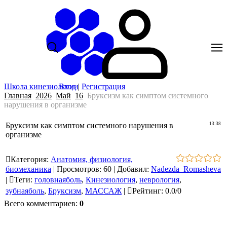
Школа кинезиологии
Вход
|
Регистрация
Главная
2026
Май
16
Бруксизм как симптом системного
нарушения в организме
Бруксизм как симптом системного нарушения в
13:38
организме
Категория
:
Анатомия, физиология,
биомеханика
|
Просмотров
:
60
|
Добавил
:
Nadezda_Romasheva
|
Теги
:
головнаяболь
,
Кинезиология
,
неврология
,
зубнаяболь
,
Бруксизм
,
МАССАЖ
|
Рейтинг
:
0.0
/
0
Всего комментариев
:
0