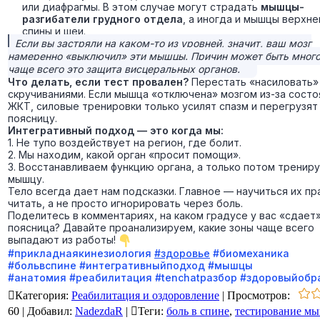
или диафрагмы. В этом случае могут страдать
мышцы-
разгибатели грудного отдела
, а иногда и мышцы верхне
спины и шеи.
Если вы застряли на каком-то из уровней, значит, ваш мозг
намеренно «выключил» эти мышцы. Причин может быть много
чаще всего это защита висцеральных органов.
Что делать, если тест провален?
Перестать «насиловать»
скручиваниями. Если мышца «отключена» мозгом из-за состо
ЖКТ, силовые тренировки только усилят спазм и перегрузят
поясницу.
Интегративный подход — это когда мы:
1. Не тупо воздействует на регион, где болит.
2. Мы находим, какой орган «просит помощи».
3. Восстанавливаем функцию органа, а только потом тренир
мышцу.
Тело всегда дает нам подсказки. Главное — научиться их пр
читать, а не просто игнорировать через боль.
Поделитесь в комментариях, на каком градусе у вас «сдает
поясница? Давайте проанализируем, какие зоны чаще всего
выпадают из работы!
#прикладнаякинезиология
#здоровье
#биомеханика
#больвспине
#интегративныйподход
#мышцы
#анатомия
#реабилитация
#tenchatразбор
#здоровыйобр
Категория
:
Реабилитация и оздоровление
|
Просмотров
:
60
|
Добавил
:
NadezdaR
|
Теги
:
боль в спине
,
тестирование м