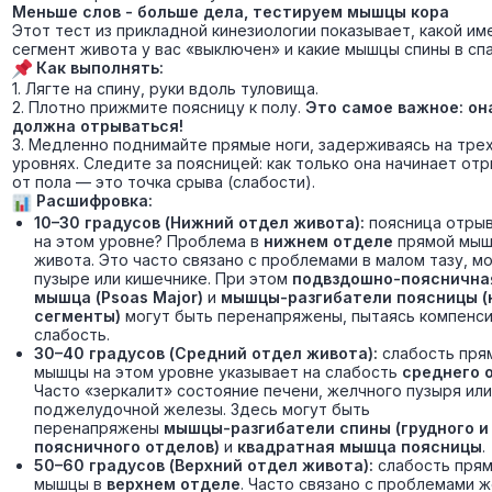
Меньше слов - больше дела, тестируем мышцы кора
Этот тест из прикладной кинезиологии показывает, какой им
сегмент живота у вас «выключен» и какие мышцы спины в сп
Как выполнять:
1. Лягте на спину, руки вдоль туловища.
2. Плотно прижмите поясницу к полу.
Это самое важное: он
должна отрываться!
3. Медленно поднимайте прямые ноги, задерживаясь на тре
уровнях. Следите за поясницей: как только она начинает от
от пола — это точка срыва (слабости).
Расшифровка:
10–30 градусов (Нижний отдел живота):
поясница отры
на этом уровне? Проблема в
нижнем отделе
прямой мы
живота. Это часто связано с проблемами в малом тазу, м
пузыре или кишечнике. При этом
подвздошно-пояснична
мышца (Psoas Major)
и
мышцы-разгибатели поясницы 
сегменты)
могут быть перенапряжены, пытаясь компенс
слабость.
30–40 градусов (Средний отдел живота):
слабость пря
мышцы на этом уровне указывает на слабость
среднего 
Часто «зеркалит» состояние печени, желчного пузыря или
поджелудочной железы. Здесь могут быть
перенапряжены
мышцы-разгибатели спины (грудного и
поясничного отделов)
и
квадратная мышца поясницы
.
50–60 градусов (Верхний отдел живота):
слабость пря
мышцы в
верхнем отделе
. Часто связано с проблемами 